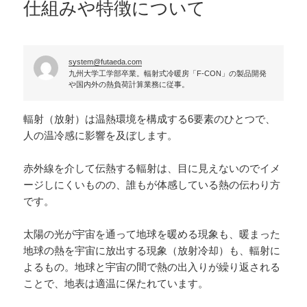
仕組みや特徴について
system@futaeda.com
九州大学工学部卒業。輻射式冷暖房「F-CON」の製品開発
や国内外の熱負荷計算業務に従事。
輻射（放射）は温熱環境を構成する6要素のひとつで、
人の温冷感に影響を及ぼします。
赤外線を介して伝熱する輻射は、目に見えないのでイメ
ージしにくいものの、誰もが体感している熱の伝わり方
です。
太陽の光が宇宙を通って地球を暖める現象も、暖まった
地球の熱を宇宙に放出する現象（放射冷却）も、輻射に
よるもの。地球と宇宙の間で熱の出入りが繰り返される
ことで、地表は適温に保たれています。