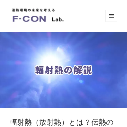
メニュ
ーとウ
ィジェ
温熱環境の未来を考えるF-CONラボ
ット
by FUTAEDA
輻射熱（放射熱）とは？伝熱の