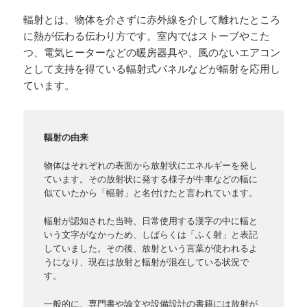
輻射とは、物体を介さずに赤外線を介して離れたところ
に熱が伝わる伝わり方です。室内ではストーブやこた
つ、電気ヒーターなどの暖房器具や、風のないエアコン
として支持を得ている輻射式パネルなどが輻射を応用し
ています。
輻射の由来
物体はそれぞれの表面から放射状にエネルギーを発し
ています。その放射状に発する様子が牛車などの輻に
似ていたから「輻射」と名付けたと言われています。
輻射が認知された当時、日常使用する漢字の中に輻と
いう文字がなかっため、しばらくは「ふく射」と表記
していました。その後、放射という言葉が使われるよ
うになり、現在は放射と輻射が混在している状況で
す。
一般的に、専門書や論文や設備設計の書籍には放射が