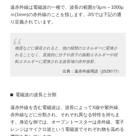
遠赤外線は電磁波の一種で、波長の範囲が3μｍ～1000μ
ｍ(1mm)の赤外線のことを指します。JISでは下記の通
り定義されています。
物質などに吸収されると、他の様態のエネルギーに変換さ
れることなく、直接的に分子や原子の振動エネルギーや回
転エネルギーに変換される波長域の赤外放射。
出典：遠赤外線用語（JISZ8117）
電磁波の波長と分類
遠赤外線を含む電磁波は、波長によってX線や紫外線、
赤外線などに分類され、それぞれ異なる特性を持ちま
す。身近な例では、オーブントースターは赤外線、電子
レンジはマイクロ波という電磁波でそれぞれ物を温める