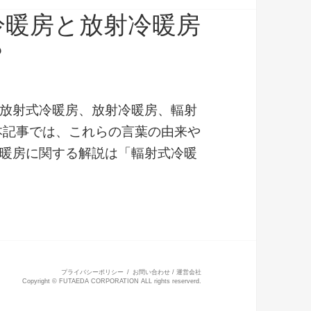
冷暖房と放射冷暖房
？
放射式冷暖房、放射冷暖房、輻射
本記事では、これらの言葉の由来や
暖房に関する解説は「輻射式冷暖
射式冷暖房と輻射冷暖房と放射冷暖房と輻射空調の
プライバシーポリシー
お問い合わせ
/
運営会社
Copyright © FUTAEDA CORPORATION ALL rights reserverd.