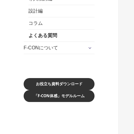
ー
を
設計編
展
開
コラム
よくある質問
サ
F-CONについて
ブ
メ
ニ
ュ
ー
を
お役立ち資料ダウンロード
展
「F-CON体感」モデルルーム
開