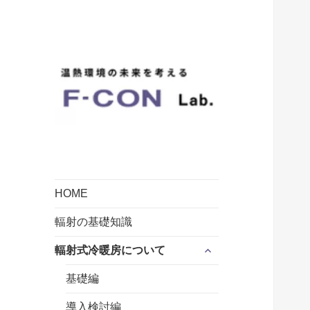
輻射式冷暖房についての総合情
温熱環境の未来を
報サイトです。
考えるF-CONラボ
by FUTAEDA
HOME
輻射の基礎知識
サ
輻射式冷暖房について
ブ
メ
基礎編
ニ
ュ
導入検討編