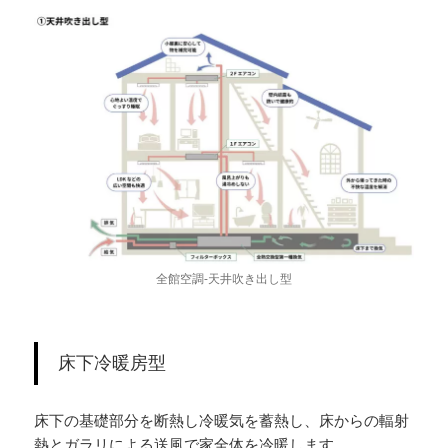
全館空調-天井吹き出し型
床下冷暖房型
床下の基礎部分を断熱し冷暖気を蓄熱し、床からの輻射
熱とガラリによる送風で家全体を冷暖します。